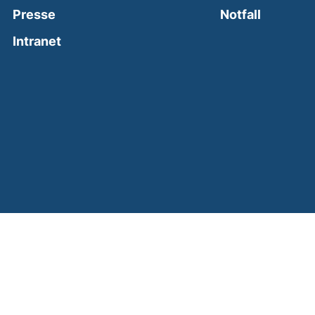
(external
Presse
Notfall
(external link, opens in a new window)
Intranet