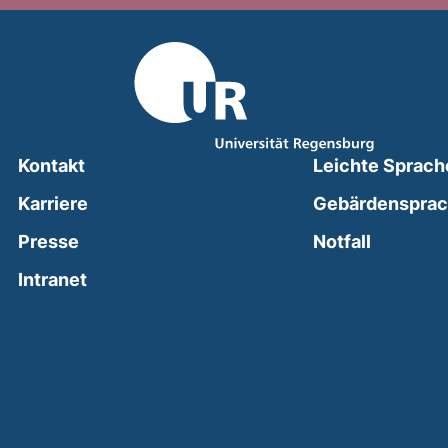
Kontakt
Leichte Sprach
Karriere
Gebärdenspra
(external
Presse
Notfall
(external link, opens in a new window)
Intranet