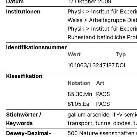
Datum
12 Oktober 2009
Institutionen
Physik > Institut für Expe
Weiss > Arbeitsgruppe Die
Physik > Institut für Expe
Ruhestand befindliche Pr
Identifikationsnummer
Wert
Typ
10.1063/1.3247187
DOI
Klassifikation
Notation
Art
85.30.Mn
PACS
81.05.Ea
PACS
Stichwörter /
gallium arsenide, III-V s
Keywords
transport, tunnel diodes, t
Dewey-Dezimal-
500 Naturwissenschaften 