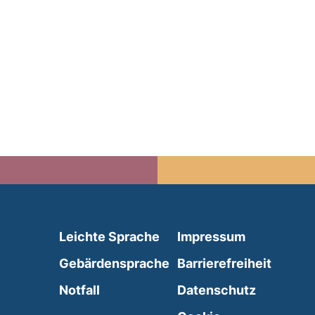
(external link, opens in 
Leichte Sprache
Impressum
(external link, opens i
Gebärdensprache
Barrierefreiheit
(external link, opens in a new wind
Notfall
Datenschutz