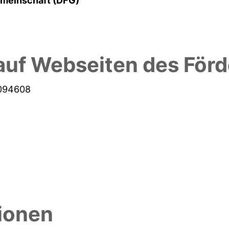
meinschaft (DFG)
auf Webseiten des Förd
6094608
tionen