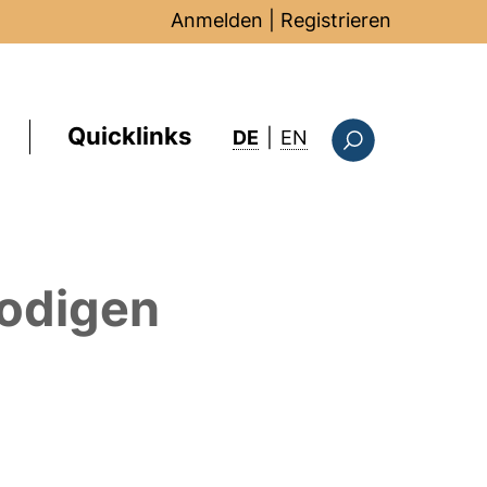
Anmelden
|
Registrieren
Quicklinks
: this page in Englis
DE
|
EN
Suchformular
iodigen