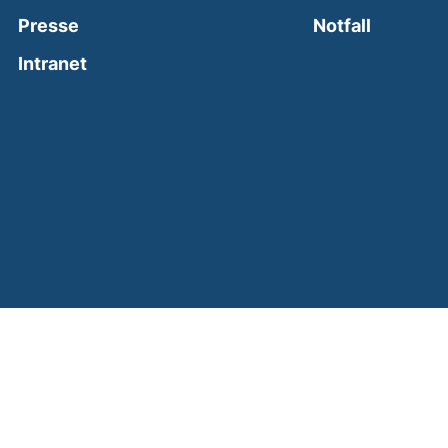
(external
Presse
Notfall
(external link, opens in a new window)
Intranet