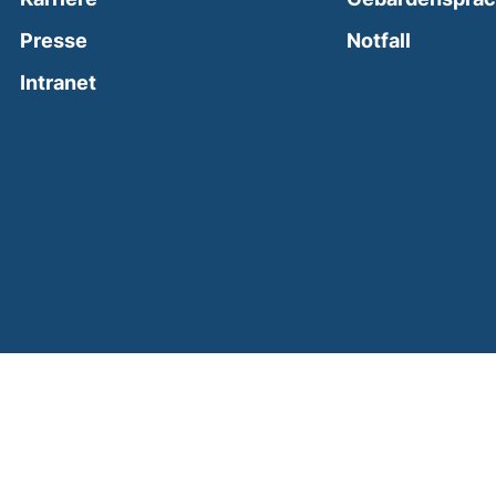
(external
Presse
Notfall
(external link, opens in a new window)
Intranet