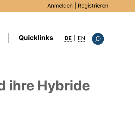
Anmelden
|
Registrieren
Quicklinks
: this page in Englis
DE
|
EN
Suchformular
 ihre Hybride