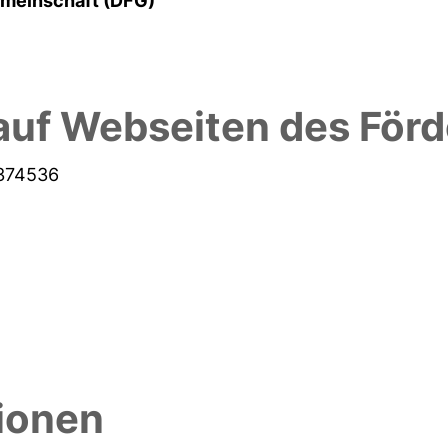
meinschaft (DFG)
auf Webseiten des Förd
8374536
tionen