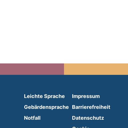
(external link, opens in 
Leichte Sprache
Impressum
(external link, opens i
Gebärdensprache
Barrierefreiheit
(external link, opens in a new wind
Notfall
Datenschutz