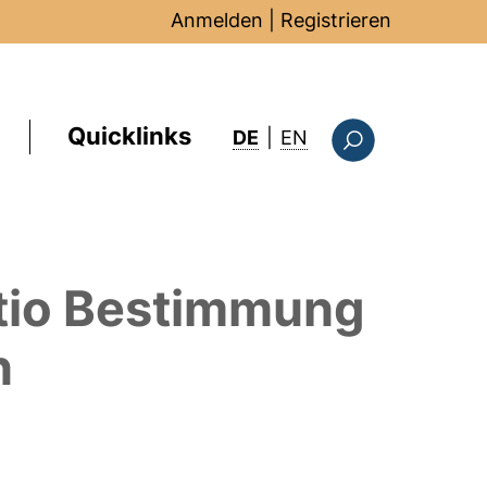
Anmelden
|
Registrieren
Quicklinks
: this page in Englis
DE
|
EN
Suchformular
nitio Bestimmung
n