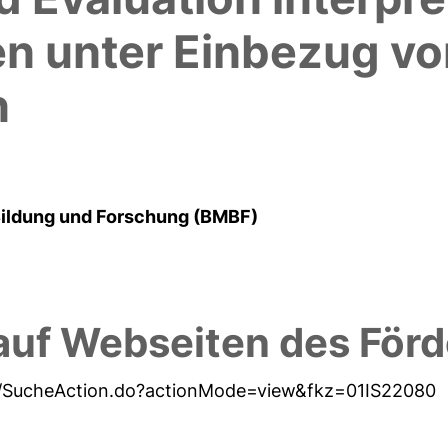
en unter Einbezug vo
n
Bildung und Forschung (BMBF)
auf Webseiten des Förd
jsp/SucheAction.do?actionMode=view&fkz=01IS22080