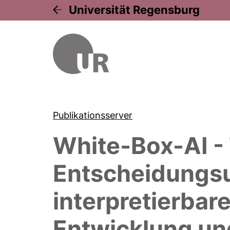
Universität Regensburg
Publikationsserver
White-Box-AI -
Entscheidungsu
interpretierba
Entwicklung und