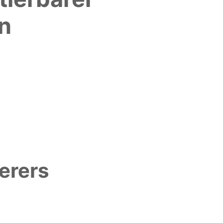
n
erers