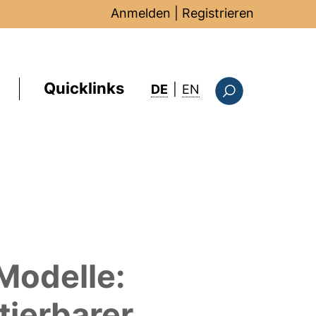
Anmelden
|
Registrieren
Quicklinks
: this page in Englis
DE
|
EN
Suchformular
Modelle:
tierbarer