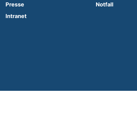
(external
Presse
Notfall
(external link, opens in a new window)
Intranet