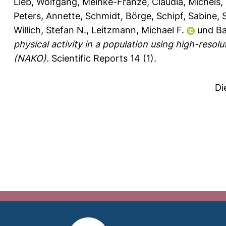
Lieb, Wolfgang
,
Meinke-Franze, Claudia
,
Michels, 
Peters, Annette
,
Schmidt, Börge
,
Schipf, Sabine
,
Willich, Stefan N.
,
Leitzmann, Michael F.
und
Ba
physical activity in a population using high-res
(NAKO).
Scientific Reports 14 (1).
Di