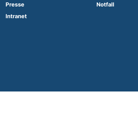
(external
Presse
Notfall
(external link, opens in a new window)
Intranet