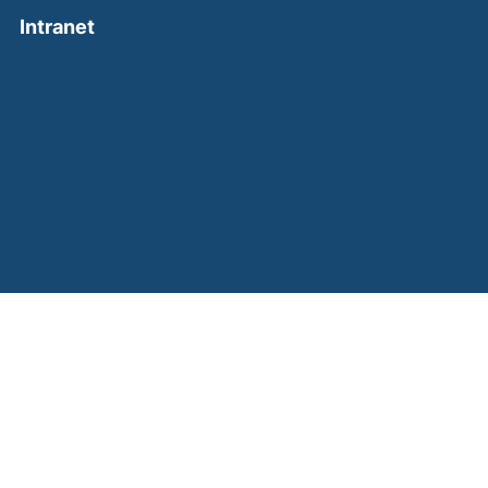
(external link, opens in a new window)
Intranet