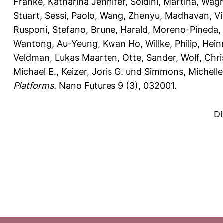
Franke, Katharina Jennifer
,
Soldini, Martina
,
Wagn
Stuart
,
Sessi, Paolo
,
Wang, Zhenyu
,
Madhavan, Vi
Rusponi, Stefano
,
Brune, Harald
,
Moreno-Pineda,
Wantong
,
Au-Yeung, Kwan Ho
,
Willke, Philip
,
Hein
Veldman, Lukas Maarten
,
Otte, Sander
,
Wolf, Chr
Michael E.
,
Keizer, Joris G.
und
Simmons, Michelle
Platforms.
Nano Futures 9 (3), 032001.
Di