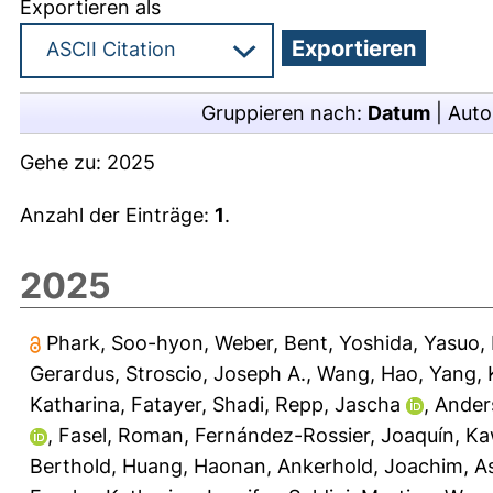
Exportieren als
Gruppieren nach:
Datum
|
Auto
Gehe zu:
2025
Anzahl der Einträge:
1
.
2025
Phark, Soo-hyon
,
Weber, Bent
,
Yoshida, Yasuo
,
Gerardus
,
Stroscio, Joseph A.
,
Wang, Hao
,
Yang, 
Katharina
,
Fatayer, Shadi
,
Repp, Jascha
,
Ander
,
Fasel, Roman
,
Fernández-Rossier, Joaquín
,
Ka
Berthold
,
Huang, Haonan
,
Ankerhold, Joachim
,
As