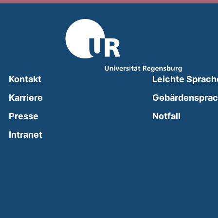
Kontakt
Leichte Sprach
Karriere
Gebärdenspra
(external
Presse
Notfall
(external link, opens in a new window)
Intranet