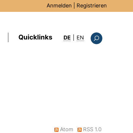
Anmelden
|
Registrieren
Quicklinks
: this page in Englis
DE
|
EN
Suchformular
Atom
RSS 1.0