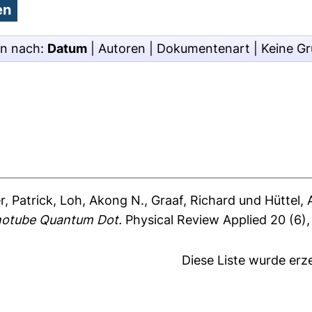
en nach:
Datum
|
Autoren
|
Dokumentenart
|
Keine G
r, Patrick
,
Loh, Akong N.
,
Graaf, Richard
und
Hüttel,
notube Quantum Dot.
Physical Review Applied 20 (6)
Diese Liste wurde er