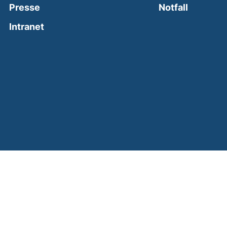
(external
Presse
Notfall
(external link, opens in a new window)
Intranet