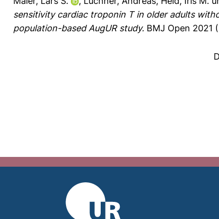
Maier, Lars S.
,
Luchner, Andreas
,
Heid, Iris M.
u
sensitivity cardiac troponin T in older adults wit
population-based AugUR study.
BMJ Open 2021 (1
D