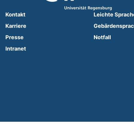
Kontakt
Leichte Sprach
Karriere
Gebärdenspra
(external
Presse
Notfall
(external link, opens in a new window)
Intranet