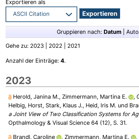
Exportieren als
Gruppieren nach:
Datum
|
Auto
Gehe zu:
2023
|
2022
|
2021
Anzahl der Einträge:
4
.
2023
Herold, Janina M.
,
Zimmermann, Martina E.
,
Helbig, Horst
,
Stark, Klaus J.
,
Heid, Iris M.
und
Bra
a Joint View of Two Classification Systems for A
Opthalmology & Visual Science 64 (12), S. 31.
Brandl, Caroline
,
Zimmermann, Martina E.
,