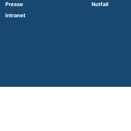
(external
Presse
Notfall
(external link, opens in a new window)
Intranet