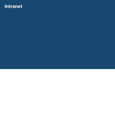
(external link, opens in a new window)
Intranet