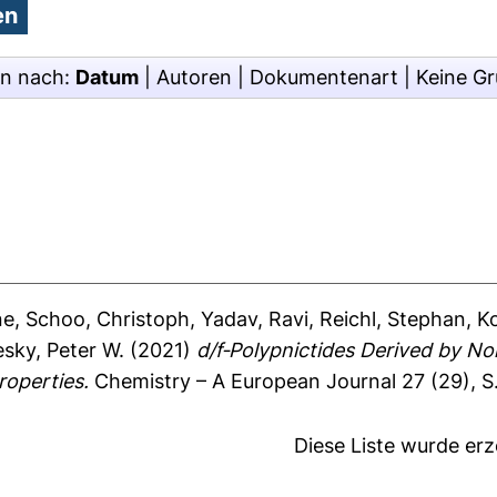
en nach:
Datum
|
Autoren
|
Dokumentenart
|
Keine G
ne
,
Schoo, Christoph
,
Yadav, Ravi
,
Reichl, Stephan
,
K
sky, Peter W.
(2021)
d/f‐Polypnictides Derived by N
roperties.
Chemistry – A European Journal 27 (29), S
Diese Liste wurde er