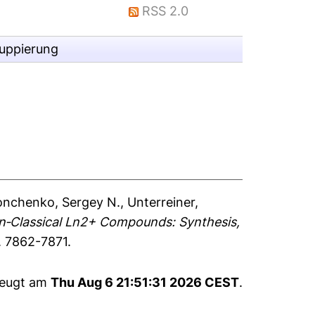
RSS 2.0
ruppierung
onchenko, Sergey N.
,
Unterreiner,
on‐Classical Ln2+ Compounds: Synthesis,
. 7862-7871.
zeugt am
Thu Aug 6 21:51:31 2026 CEST
.