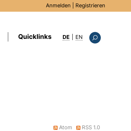
Anmelden
|
Registrieren
Quicklinks
: this page in Englis
DE
|
EN
Suchformular
Atom
RSS 1.0