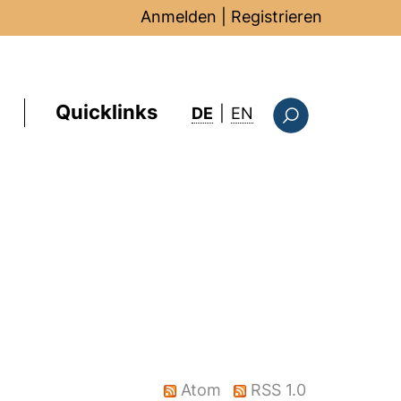
Anmelden
|
Registrieren
Quicklinks
: this page in Englis
DE
|
EN
Suchformular
Atom
RSS 1.0