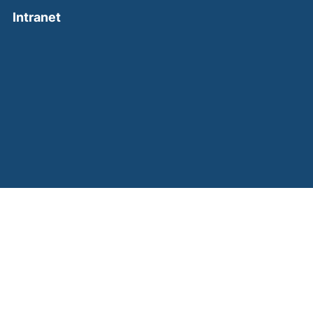
(external link, opens in a new window)
Intranet