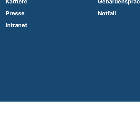
Karriere
Gebärdenspra
(external
Presse
Notfall
(external link, opens in a new window)
Intranet