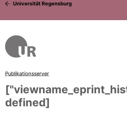
Universität Regensburg
Publikationsserver
["viewname_eprint_hist
defined]