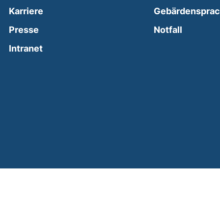
Karriere
Gebärdenspra
(external
Presse
Notfall
(external link, opens in a new window)
Intranet