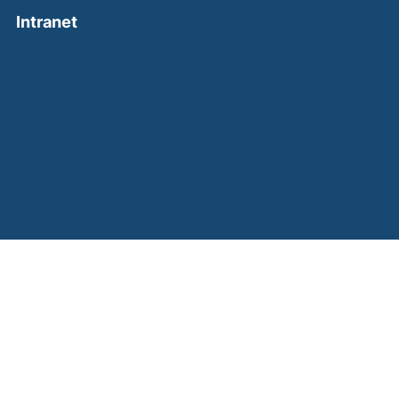
(external link, opens in a new window)
Intranet