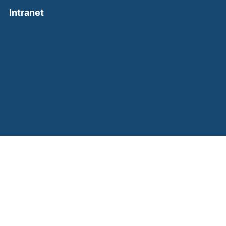
(external link, opens in a new window)
Intranet