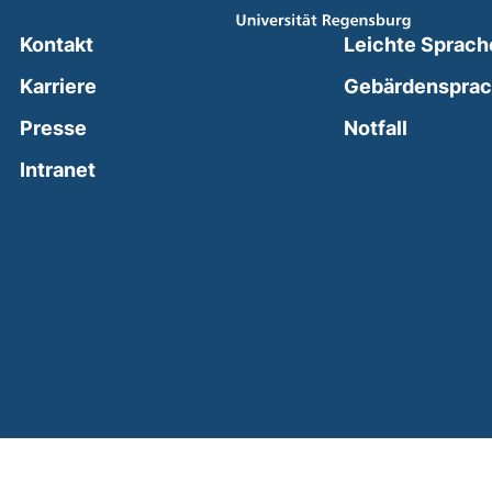
Kontakt
Leichte Sprach
Karriere
Gebärdenspra
(external
Presse
Notfall
(external link, opens in a new window)
Intranet