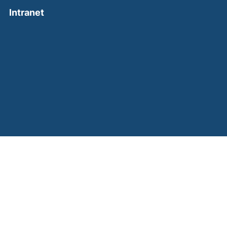
(external link, opens in a new window)
Intranet