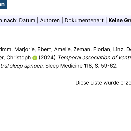
n nach:
Datum
|
Autoren
|
Dokumentenart
|
Keine Gr
rimm, Marjorie
,
Ebert, Amelie
,
Zeman, Florian
,
Linz, 
er, Christoph
(2024)
Temporal association of ventr
ntral sleep apnoea.
Sleep Medicine 118, S. 59-62.
Diese Liste wurde er