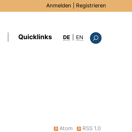
Anmelden
|
Registrieren
Quicklinks
: this page in Englis
DE
|
EN
Suchformular
Atom
RSS 1.0