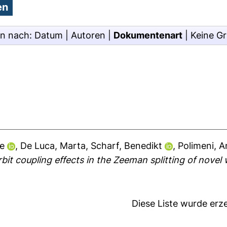
en nach:
Datum
|
Autoren
|
Dokumentenart
|
Keine G
de
,
De Luca, Marta
,
Scharf, Benedikt
,
Polimeni, A
t coupling effects in the Zeeman splitting of novel w
Diese Liste wurde er