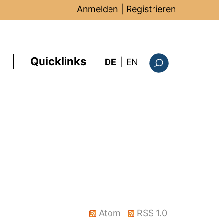
Anmelden
|
Registrieren
Quicklinks
: this page in Englis
DE
|
EN
Suchformular
Atom
RSS 1.0