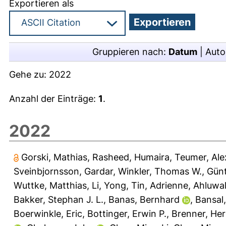
Exportieren als
Gruppieren nach:
Datum
|
Auto
Gehe zu:
2022
Anzahl der Einträge:
1
.
2022
Gorski, Mathias
,
Rasheed, Humaira
,
Teumer, Al
Sveinbjornsson, Gardar
,
Winkler, Thomas W.
,
Günt
Wuttke, Matthias
,
Li, Yong
,
Tin, Adrienne
,
Ahluwal
Bakker, Stephan J. L.
,
Banas, Bernhard
,
Bansal
Boerwinkle, Eric
,
Bottinger, Erwin P.
,
Brenner, He