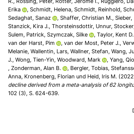
R.
,
Rossing, Peter
,
Rotter, Jerome I.
,
Ruggiero, Da
Erika
,
Schmidt, Helena
,
Schmidt, Reinhold
,
Sch
Sedaghat, Sanaz
,
Shaffer, Christian M.
,
Sieber,
Stanzick, Kira J.
,
Thorsteinsdottir, Unnur
,
Stocker
Sulem, Patrick
,
Szymczak, Silke
,
Taylor, Kent D.
van der Harst, Pim
,
van der Most, Peter J.
,
Verw
Melanie
,
Wallentin, Lars
,
Wallner, Stefan
,
Wang, J
J.
,
Wong, Tien-Yin
,
Woodward, Mark
,
Yang, Qi
,
Zonderman, Alan B.
,
Bergler, Tobias
,
Stefanss
Anna
,
Kronenberg, Florian
und
Heid, Iris M.
(2022
decline derived from a meta-analysis of 62 longit
102 (3), S. 624-639.