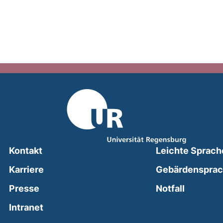
Kontakt
Leichte Sprach
Karriere
Gebärdenspra
(external
Presse
Notfall
(external link, opens in a new window)
Intranet