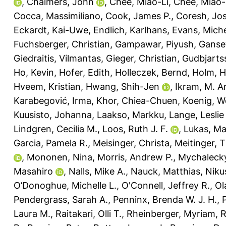
,
Chalmers, John
,
Chee, Miao-Li
,
Chee, Miao-
Cocca, Massimiliano
,
Cook, James P.
,
Coresh, Jos
Eckardt, Kai-Uwe
,
Endlich, Karlhans
,
Evans, Miche
Fuchsberger, Christian
,
Gampawar, Piyush
,
Ganse
Giedraitis, Vilmantas
,
Gieger, Christian
,
Gudbjartss
Ho, Kevin
,
Hofer, Edith
,
Holleczek, Bernd
,
Holm, H
Hveem, Kristian
,
Hwang, Shih-Jen
,
Ikram, M. A
Karabegović, Irma
,
Khor, Chiea-Chuen
,
Koenig, W
Kuusisto, Johanna
,
Laakso, Markku
,
Lange, Leslie
Lindgren, Cecilia M.
,
Loos, Ruth J. F.
,
Lukas, M
Garcia, Pamela R.
,
Meisinger, Christa
,
Meitinger,
,
Mononen, Nina
,
Morris, Andrew P.
,
Mychalecky
Masahiro
,
Nalls, Mike A.
,
Nauck, Matthias
,
Nikus
O’Donoghue, Michelle L.
,
O'Connell, Jeffrey R.
,
Ol
Pendergrass, Sarah A.
,
Penninx, Brenda W. J. H.
,
Laura M.
,
Raitakari, Olli T.
,
Rheinberger, Myriam
,
R