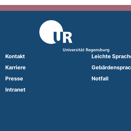
Kontakt
Leichte Sprach
Karriere
Gebärdenspra
(external
Presse
Notfall
(external link, opens in a new window)
Intranet