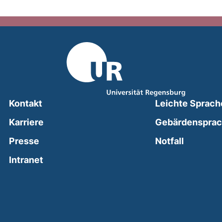
Kontakt
Leichte Sprach
Karriere
Gebärdenspra
(external
Presse
Notfall
(external link, opens in a new window)
Intranet