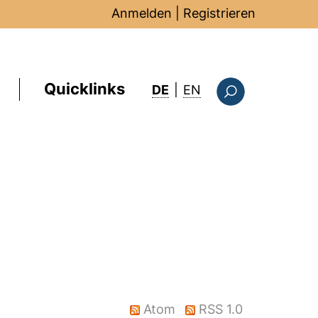
Anmelden
|
Registrieren
Quicklinks
: this page in Englis
DE
|
EN
Suchformular
Atom
RSS 1.0