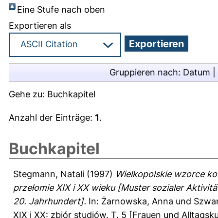
Eine Stufe nach oben
Exportieren als
Gruppieren nach:
Datum
|
Gehe zu:
Buchkapitel
Anzahl der Einträge:
1
.
Buchkapitel
Stegmann, Natali
(1997)
Wielkopolskie wzorce ko
przełomie XIX i XX wieku [Muster sozialer Aktivi
20. Jahrhundert].
In:
Żarnowska, Anna
und
Szwar
XIX i XX: zbiór studiów. T. 5 [Frauen und Alltag