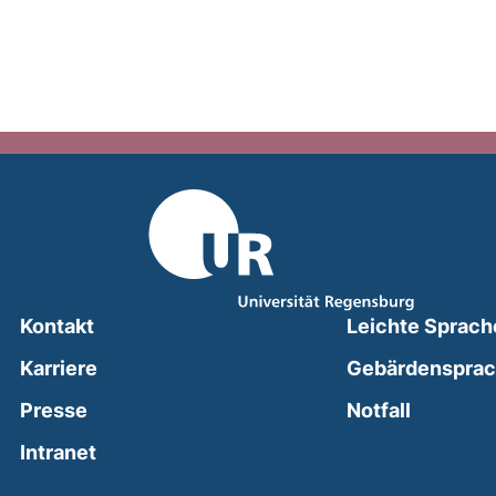
Kontakt
Leichte Sprach
Karriere
Gebärdenspra
(external
Presse
Notfall
(external link, opens in a new window)
Intranet