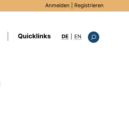
Anmelden
|
Registrieren
Quicklinks
: this page in Englis
DE
|
EN
Suchformular
m