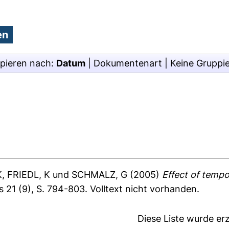
pieren nach:
Datum
|
Dokumentenart
|
Keine Gruppi
K
,
FRIEDL, K
und
SCHMALZ, G
(2005)
Effect of temp
s 21 (9), S. 794-803.
Volltext nicht vorhanden.
Diese Liste wurde e