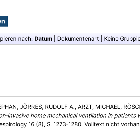
pieren nach:
Datum
|
Dokumentenart
|
Keine Gruppi
EPHAN
,
JÖRRES, RUDOLF A.
,
ARZT, MICHAEL
,
RÖSC
non‐invasive home mechanical ventilation in patients
spirology 16 (8), S. 1273-1280.
Volltext nicht vorha