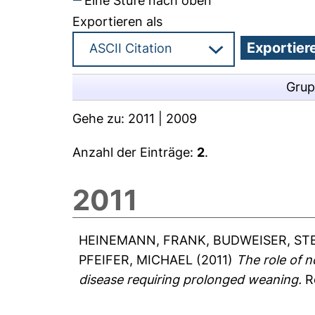
Eine Stufe nach oben
Exportieren als
Grup
Gehe zu:
2011
|
2009
Anzahl der Einträge:
2
.
2011
HEINEMANN, FRANK
,
BUDWEISER, ST
PFEIFER, MICHAEL
(2011)
The role of 
disease requiring prolonged weaning.
Re