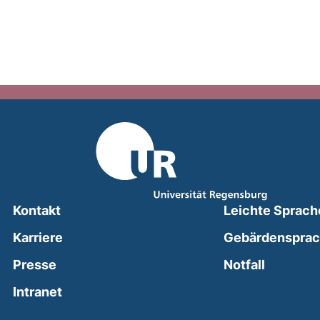
Kontakt
Leichte Sprach
Karriere
Gebärdenspra
(external
Presse
Notfall
(external link, opens in a new window)
Intranet