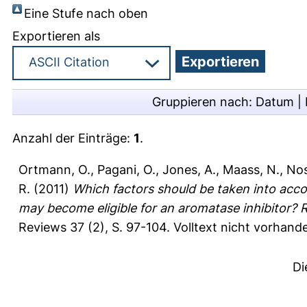
Eine Stufe nach oben
Exportieren als
Gruppieren nach:
Datum
|
Anzahl der Einträge:
1
.
Ortmann, O.
,
Pagani, O.
,
Jones, A.
,
Maass, N.
,
Nos
R.
(2011)
Which factors should be taken into acc
may become eligible for an aromatase inhibitor?
Reviews 37 (2), S. 97-104.
Volltext nicht vorhand
Di