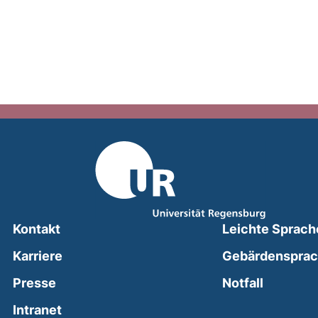
Kontakt
Leichte Sprach
Karriere
Gebärdenspra
(external
Presse
Notfall
(external link, opens in a new window)
Intranet