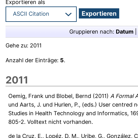
Exportieren als
Gruppieren nach:
Datum
Gehe zu:
2011
Anzahl der Einträge:
5
.
2011
Oemig, Frank
und
Blobel, Bernd
(2011)
A Formal A
und
Aarts, J.
und
Hurlen, P.
, (eds.) User centred 
Studies in Health Technology and Informatics, 1
805-2. Volltext nicht vorhanden.
de la Cruz, E.
,
Lopéz, D. M.
,
Uribe, G.
,
González, C