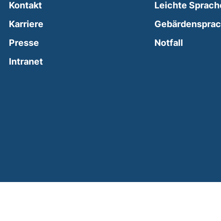
Kontakt
Leichte Sprach
Karriere
Gebärdenspra
(external
Presse
Notfall
(external link, opens in a new window)
Intranet