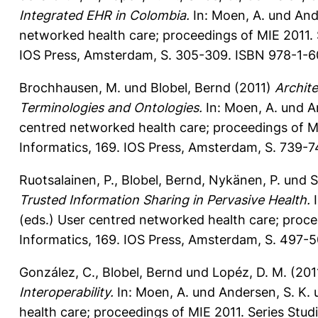
Integrated EHR in Colombia.
In:
Moen, A.
und
And
networked health care; proceedings of MIE 2011. 
IOS Press, Amsterdam, S. 305-309. ISBN 978-1-6
Brochhausen, M.
und
Blobel, Bernd
(2011)
Archite
Terminologies and Ontologies.
In:
Moen, A.
und
A
centred networked health care; proceedings of MI
Informatics, 169. IOS Press, Amsterdam, S. 739-
Ruotsalainen, P.
,
Blobel, Bernd
,
Nykänen, P.
und
S
Trusted Information Sharing in Pervasive Health.
I
(eds.) User centred networked health care; proce
Informatics, 169. IOS Press, Amsterdam, S. 497-
González, C.
,
Blobel, Bernd
und
Lopéz, D. M.
(201
Interoperability.
In:
Moen, A.
und
Andersen, S. K.
health care; proceedings of MIE 2011. Series Stud