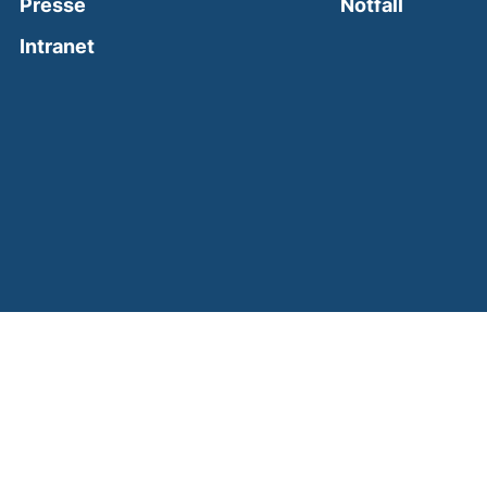
(external
Presse
Notfall
(external link, opens in a new window)
Intranet