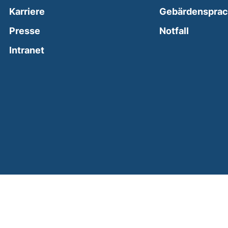
Karriere
Gebärdenspra
(external
Presse
Notfall
(external link, opens in a new window)
Intranet