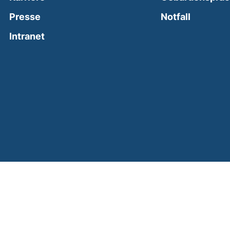
(external
Presse
Notfall
(external link, opens in a new window)
Intranet