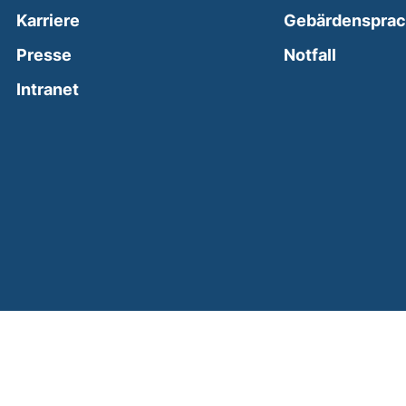
Karriere
Gebärdenspra
(external
Presse
Notfall
(external link, opens in a new window)
Intranet