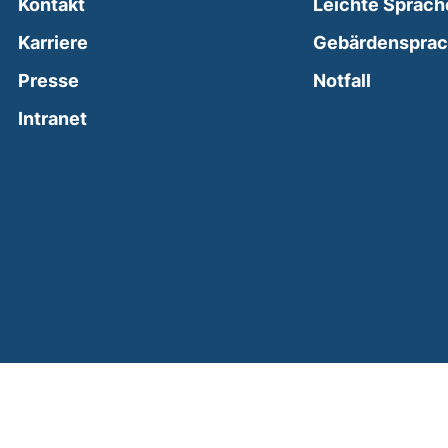
Kontakt
Leichte Sprach
Karriere
Gebärdenspra
(external
Presse
Notfall
(external link, opens in a new window)
Intranet