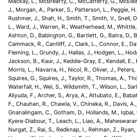
Mackay, L.
,
McBrearty, C.
,
McCafferty, G.
,
McEleav
J.
,
Morgan, A.
,
Parker, S.
,
Patterson, L.
,
Peggie, H.
Rushmer, J.
,
Shah, H.
,
Smith, T.
,
Smith, V.
,
Snell, D
L.
,
Ward, J.
,
Warren, R.
,
Weatherhead, M.
,
Whittle,
Ashton, D.
,
Babington, G.
,
Bartlett, G.
,
Batra, D.
,
B
Cammack, R.
,
Cantliff, J.
,
Clark, L.
,
Connor, E.
,
Dav
Fleming, L.
,
Grundy, J.
,
Hallas, J.
,
Hodgen, L.
,
Hodg
Jackson, B.
,
Kaur, J.
,
Keddie-Gray, E.
,
Kendall, E.
,
Morris, L.
,
Navarra, H.
,
Nicol, R.
,
Oliver, J.
,
Peters,
Squires, G.
,
Squires, J.
,
Taylor, R.
,
Thomas, A.
,
Tho
Waterfall, H.
,
Wei, S.
,
Wildsmith, T.
,
Wilson, L.
,
Sar
Aliyuda, F.
,
Archer, S.
,
Arya, A.
,
Attubato, E.
,
Babat
F.
,
Chauhan, R.
,
Chawla, V.
,
Chineka, R.
,
Davis, A.
Gnanalingam, C.
,
Gotham, D.
,
Hollands, M.
,
Iqbal,
Kyere-Diabour, T.
,
Leach, L.
,
Liao, A.
,
Maheswaran
Nurgat, Z.
,
Rai, S.
,
Redknap, I.
,
Rehman, Z.
,
Ryan, 