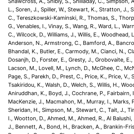
Shawcross, A.
,
Shibly, S.
,
Shilladay, C.
,
Simpson, A
L.
,
Soren, J.
,
Spiller, W.
,
Stewart, K.
,
Stratton, J.
,
S
C.
,
Tereszkowski-Kaminski, R.
,
Thomas, S.
,
Thorp
G.
,
Venables, I.
,
Vinay, S.
,
Wang, R.
,
Ward, L.
,
Warn
C.
,
Wilcock, D.
,
Williams, J.
,
Willis, E.
,
Woodhead, L
Anderson, N.
,
Armstrong, C.
,
Bamford, A.
,
Bancro
Bhandal, K.
,
Butler, E.
,
Carmody, M.
,
Cianci, N.
,
Cl
Dosanjh, D.
,
Forster, E.
,
Gresty, J.
,
Grobovaite, E.
,
Lacson, M.
,
Lovell, M.
,
Lynch, D.
,
McGhee, C.
,
McNe
Page, S.
,
Parekh, D.
,
Prest, C.
,
Price, K.
,
Price, V.
,
Tsakiridou, K.
,
Walsh, D.
,
Welch, S.
,
Willis, H.
,
Wood
Aniruddhan, K.
,
Boyd, J.
,
Cochrane, P.
,
Fairbairn, I
MacKenzie, J.
,
Macmahon, M.
,
Murray, I.
,
Marks, P
Sheridan, H.
,
Simpson, M.
,
Stewart, C.
,
Tait, J.
,
Ti
I.
,
Wootton, D.
,
Ahmed, M.
,
Ahmed, R.
,
Al Balushi,
J.
,
Bennett, A.
,
Bond, H.
,
Bracken, A.
,
Brankin-Fris