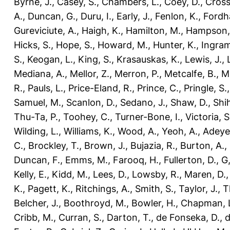
Byrne, J.
,
Casey, S.
,
Chambers, L.
,
Coey, D.
,
Cross
A.
,
Duncan, G.
,
Duru, I.
,
Early, J.
,
Fenlon, K.
,
Fordh
Gureviciute, A.
,
Haigh, K.
,
Hamilton, M.
,
Hampson,
Hicks, S.
,
Hope, S.
,
Howard, M.
,
Hunter, K.
,
Ingram
S.
,
Keogan, L.
,
King, S.
,
Krasauskas, K.
,
Lewis, J.
,
Mediana, A.
,
Mellor, Z.
,
Merron, P.
,
Metcalfe, B.
,
M
R.
,
Pauls, L.
,
Price-Eland, R.
,
Prince, C.
,
Pringle, S.
Samuel, M.
,
Scanlon, D.
,
Sedano, J.
,
Shaw, D.
,
Shi
Thu-Ta, P.
,
Toohey, C.
,
Turner-Bone, I.
,
Victoria, S
Wilding, L.
,
Williams, K.
,
Wood, A.
,
Yeoh, A.
,
Adeye
C.
,
Brockley, T.
,
Brown, J.
,
Bujazia, R.
,
Burton, A.
,
Duncan, F.
,
Emms, M.
,
Farooq, H.
,
Fullerton, D.
,
G,
Kelly, E.
,
Kidd, M.
,
Lees, D.
,
Lowsby, R.
,
Maren, D.
K.
,
Pagett, K.
,
Ritchings, A.
,
Smith, S.
,
Taylor, J.
,
T
Belcher, J.
,
Boothroyd, M.
,
Bowler, H.
,
Chapman, 
Cribb, M.
,
Curran, S.
,
Darton, T.
,
de Fonseka, D.
,
d