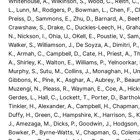
Whitehouse, A.
,
Wilkinson, S.
,
Wood, C.
,
Reith, C.
L.
,
Lunn, M.
,
Rodgers, P.
,
Bowman, L.
,
Chen, F.
,
Cl
Preiss, D.
,
Sammons, E.
,
Zhu, D.
,
Barnard, A.
,
Beety
Crawshaw, S.
,
Drake, C.
,
Duckles-Leech, H.
,
Grah
N.
,
Nickson, I.
,
Ohia, U.
,
OKell, E.
,
Poustie, V.
,
Sam,
Walker, S.
,
Williamson, J.
,
De Soyza, A.
,
Dimitri, P.
K.
,
Armah, C.
,
Campbell, D.
,
Cate, H.
,
Priest, A.
,
Th
A.
,
Shirley, K.
,
Walton, E.
,
Williams, P.
,
Yelnoorkar, 
Murphy, S.
,
Sutu, M.
,
Collins, J.
,
Monaghan, H.
,
Un
Gibbons, K.
,
Pine, K.
,
Asghar, A.
,
Aubrey, P.
,
Beaum
Muzengi, N.
,
Pleass, R.
,
Wayman, E.
,
Coe, A.
,
Hicks
Gerdes, L.
,
Hall, C.
,
Lockett, T.
,
Porter, D.
,
Barthol
Tinkler, H.
,
Alexander, A.
,
Campbell, H.
,
Chapman,
Duffy, H.
,
Green, C.
,
Hampshire, K.
,
Harrison, S.
,
K
J.
,
Amezaga, M.
,
Dicks, P.
,
Goodwin, J.
,
Hodgson, 
Bowker, P.
,
Byrne-Watts, V.
,
Chapman, G.
,
Colema