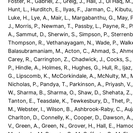
Foster, R.
,
Gabriel, Z.
,
Greig, J.
,
Hall, J.
,
Ul Haq, M.
Hunt, L.
,
Hurditch, E.
,
Ilyas, F.
,
Jarman, C.
,
Kibutu,
Luke, H.
,
Lye, A.
,
Mair, L.
,
Margabanthu, G.
,
May, P
J.
,
Morris, P.
,
Newman, T.
,
Passby, L.
,
Payne, R.
,
P
A.
,
Sammut, D.
,
Sherwin, S.
,
Simpson, P.
,
Sterrenb
Thompson, R.
,
Vethanayagam, N.
,
Wade, P.
,
Walke
Balasubramaniam, M.
,
Acton, C.
,
Ahmad, S.
,
Ahme
Carey, R.
,
Carrington, Z.
,
Chadwick, J.
,
Cocks, S.
,
P.
,
Hindle, A.
,
Holmes, R.
,
Hughes, G.
,
Hull, R.
,
Ijaz
G.
,
Lipscomb, K.
,
McCorkindale, A.
,
McNulty, M.
,
M
Nicholas, P.
,
Pandya, T.
,
Parkinson, A.
,
Priyash, V.
W.
,
Sharma, B.
,
Sharma, O.
,
Shaw, D.
,
Shehata, Z.
Tanton, E.
,
Teasdale, K.
,
Tewkesbury, D.
,
Thet, P.
M.
,
Webster, I.
,
Wilson, B.
,
Ashbrook-Raby, C.
,
Auj
Charlton, D.
,
Connelly, K.
,
Cooper, D.
,
Dawson, A.
V.
,
Green, A.
,
Green, N.
,
Grover, H.
,
Hall, E.
,
Hamood