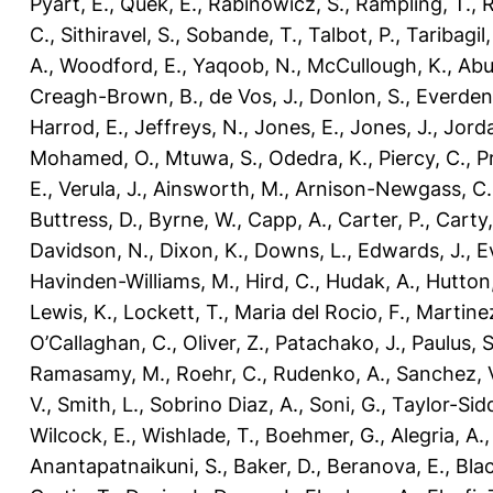
Pyart, E.
,
Quek, E.
,
Rabinowicz, S.
,
Rampling, T.
,
R
C.
,
Sithiravel, S.
,
Sobande, T.
,
Talbot, P.
,
Taribagil,
A.
,
Woodford, E.
,
Yaqoob, N.
,
McCullough, K.
,
Abu
Creagh-Brown, B.
,
de Vos, J.
,
Donlon, S.
,
Everden
Harrod, E.
,
Jeffreys, N.
,
Jones, E.
,
Jones, J.
,
Jorda
Mohamed, O.
,
Mtuwa, S.
,
Odedra, K.
,
Piercy, C.
,
P
E.
,
Verula, J.
,
Ainsworth, M.
,
Arnison-Newgass, C.
Buttress, D.
,
Byrne, W.
,
Capp, A.
,
Carter, P.
,
Carty,
Davidson, N.
,
Dixon, K.
,
Downs, L.
,
Edwards, J.
,
E
Havinden-Williams, M.
,
Hird, C.
,
Hudak, A.
,
Hutton,
Lewis, K.
,
Lockett, T.
,
Maria del Rocio, F.
,
Martinez
O’Callaghan, C.
,
Oliver, Z.
,
Patachako, J.
,
Paulus, S
Ramasamy, M.
,
Roehr, C.
,
Rudenko, A.
,
Sanchez, 
V.
,
Smith, L.
,
Sobrino Diaz, A.
,
Soni, G.
,
Taylor-Sid
Wilcock, E.
,
Wishlade, T.
,
Boehmer, G.
,
Alegria, A.
Anantapatnaikuni, S.
,
Baker, D.
,
Beranova, E.
,
Bla