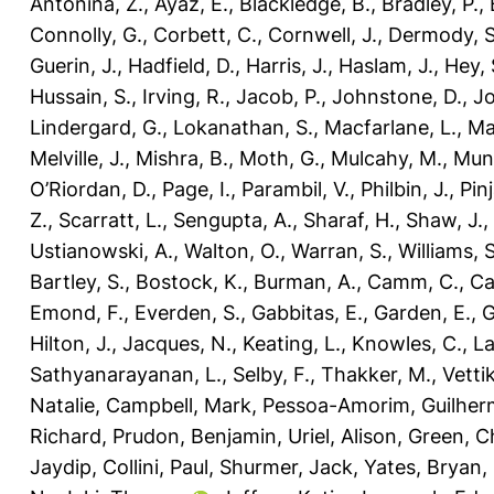
Antonina, Z.
,
Ayaz, E.
,
Blackledge, B.
,
Bradley, P.
,
Connolly, G.
,
Corbett, C.
,
Cornwell, J.
,
Dermody, S
Guerin, J.
,
Hadfield, D.
,
Harris, J.
,
Haslam, J.
,
Hey, 
Hussain, S.
,
Irving, R.
,
Jacob, P.
,
Johnstone, D.
,
Jo
Lindergard, G.
,
Lokanathan, S.
,
Macfarlane, L.
,
Ma
Melville, J.
,
Mishra, B.
,
Moth, G.
,
Mulcahy, M.
,
Munt
O’Riordan, D.
,
Page, I.
,
Parambil, V.
,
Philbin, J.
,
Pinj
Z.
,
Scarratt, L.
,
Sengupta, A.
,
Sharaf, H.
,
Shaw, J.
,
Ustianowski, A.
,
Walton, O.
,
Warran, S.
,
Williams, S
Bartley, S.
,
Bostock, K.
,
Burman, A.
,
Camm, C.
,
Ca
Emond, F.
,
Everden, S.
,
Gabbitas, E.
,
Garden, E.
,
G
Hilton, J.
,
Jacques, N.
,
Keating, L.
,
Knowles, C.
,
La
Sathyanarayanan, L.
,
Selby, F.
,
Thakker, M.
,
Vetti
Natalie
,
Campbell, Mark
,
Pessoa-Amorim, Guilher
Richard
,
Prudon, Benjamin
,
Uriel, Alison
,
Green, C
Jaydip
,
Collini, Paul
,
Shurmer, Jack
,
Yates, Bryan
,