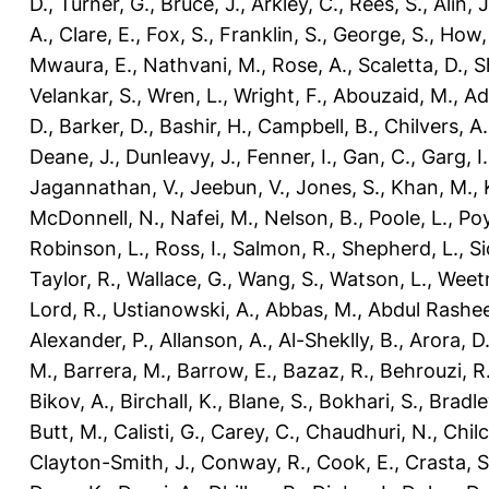
D.
,
Turner, G.
,
Bruce, J.
,
Arkley, C.
,
Rees, S.
,
Alin, J
A.
,
Clare, E.
,
Fox, S.
,
Franklin, S.
,
George, S.
,
How, 
Mwaura, E.
,
Nathvani, M.
,
Rose, A.
,
Scaletta, D.
,
S
Velankar, S.
,
Wren, L.
,
Wright, F.
,
Abouzaid, M.
,
Ad
D.
,
Barker, D.
,
Bashir, H.
,
Campbell, B.
,
Chilvers, A.
Deane, J.
,
Dunleavy, J.
,
Fenner, I.
,
Gan, C.
,
Garg, I.
Jagannathan, V.
,
Jeebun, V.
,
Jones, S.
,
Khan, M.
,
McDonnell, N.
,
Nafei, M.
,
Nelson, B.
,
Poole, L.
,
Poy
Robinson, L.
,
Ross, I.
,
Salmon, R.
,
Shepherd, L.
,
Si
Taylor, R.
,
Wallace, G.
,
Wang, S.
,
Watson, L.
,
Weet
Lord, R.
,
Ustianowski, A.
,
Abbas, M.
,
Abdul Rashee
Alexander, P.
,
Allanson, A.
,
Al-Sheklly, B.
,
Arora, D
M.
,
Barrera, M.
,
Barrow, E.
,
Bazaz, R.
,
Behrouzi, R
Bikov, A.
,
Birchall, K.
,
Blane, S.
,
Bokhari, S.
,
Bradle
Butt, M.
,
Calisti, G.
,
Carey, C.
,
Chaudhuri, N.
,
Chilc
Clayton-Smith, J.
,
Conway, R.
,
Cook, E.
,
Crasta, S