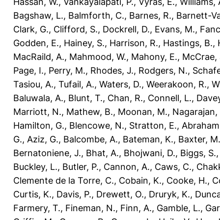
Hassan, W.
,
Vankayalapati, P.
,
Vyras, E.
,
Williams, 
Bagshaw, L.
,
Balmforth, C.
,
Barnes, R.
,
Barnett-Va
Clark, G.
,
Clifford, S.
,
Dockrell, D.
,
Evans, M.
,
Fanc
Godden, E.
,
Hainey, S.
,
Harrison, R.
,
Hastings, B.
,
MacRaild, A.
,
Mahmood, W.
,
Mahony, E.
,
McCrae, 
Page, I.
,
Perry, M.
,
Rhodes, J.
,
Rodgers, N.
,
Schafe
Tasiou, A.
,
Tufail, A.
,
Waters, D.
,
Weerakoon, R.
,
Wi
Baluwala, A.
,
Blunt, T.
,
Chan, R.
,
Connell, L.
,
Davey
Marriott, N.
,
Mathew, B.
,
Moonan, M.
,
Nagarajan, 
Hamilton, G.
,
Blencowe, N.
,
Stratton, E.
,
Abraham
G.
,
Aziz, G.
,
Balcombe, A.
,
Bateman, K.
,
Baxter, M
Bernatoniene, J.
,
Bhat, A.
,
Bhojwani, D.
,
Biggs, S.
Buckley, L.
,
Butler, P.
,
Cannon, A.
,
Caws, C.
,
Chakk
Clemente de la Torre, C.
,
Cobain, K.
,
Cooke, H.
,
Co
Curtis, K.
,
Davis, P.
,
Drewett, O.
,
Druryk, K.
,
Dunca
Farmery, T.
,
Fineman, N.
,
Finn, A.
,
Gamble, L.
,
Gar