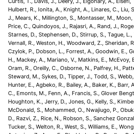
Curtis, T.
,
Davis, J.
,
Deery, J.
,
Elgohary, A.
,
Elsefi, 
Hulbert, R.
,
Ionita, A.
,
Knight, A.
,
Linares, C.
,
Liu, S
J.
,
Mears, K.
,
Millington, S.
,
Montasser, M.
,
Moon, 
Price, C.
,
Quindoyos, J.
,
Rajasri, A.
,
Rand, J.
,
Roger
Starnes, D.
,
Stephensen, D.
,
Stirrup, S.
,
Tague, L.
,
Vernall, R.
,
Weston, H.
,
Woodward, Z.
,
Sheridan, R
Czylok, P.
,
Dobson, L.
,
Forrest, A.
,
Goodwin, E.
,
G
H.
,
Mackey, A.
,
Mariano, V.
,
Matkins, E.
,
McEvoy, E
Oram, R.
,
Oreilly, C.
,
Osborne, N.
,
Palfrey, H.
,
Patt
Steward, M.
,
Sykes, D.
,
Tipper, J.
,
Todd, S.
,
Webb,
Hunter, E.
,
Agbeko, R.
,
Bailey, A.
,
Baker, K.
,
Barr, A
C.
,
Emonts, M.
,
Fenn, A.
,
Francis, S.
,
Glover Bengt
Houghton, K.
,
Jerry, D.
,
Jones, G.
,
Kelly, S.
,
Kimber
McDonald, S.
,
Mohammed, O.
,
Nwajiugo, P.
,
Obuko
D.
,
Razvi, Z.
,
Rice, N.
,
Robson, S.
,
Sanchez Gonzal
Tucker, S.
,
Welton, R.
,
West, S.
,
Williams, E.
,
Wong,