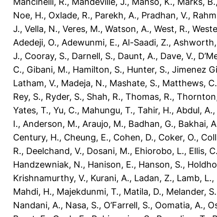
Mancinelli, R.
,
Mandeville, J.
,
Manso, K.
,
Marks, B.
Noe, H.
,
Oxlade, R.
,
Parekh, A.
,
Pradhan, V.
,
Rahm
J.
,
Vella, N.
,
Veres, M.
,
Watson, A.
,
West, R.
,
Weste
Adedeji, O.
,
Adewunmi, E.
,
Al-Saadi, Z.
,
Ashworth,
J.
,
Cooray, S.
,
Darnell, S.
,
Daunt, A.
,
Dave, V.
,
D’Me
C.
,
Gibani, M.
,
Hamilton, S.
,
Hunter, S.
,
Jimenez Gil
Latham, V.
,
Madeja, N.
,
Mashate, S.
,
Matthews, C.
Rey, S.
,
Ryder, S.
,
Shah, R.
,
Thomas, R.
,
Thornton,
Yates, T.
,
Yu, C.
,
Mahungu, T.
,
Tahir, H.
,
Abdul, A.
I.
,
Anderson, M.
,
Araujo, M.
,
Badhan, G.
,
Bakhai, A
Century, H.
,
Cheung, E.
,
Cohen, D.
,
Coker, O.
,
Coll
R.
,
Deelchand, V.
,
Dosani, M.
,
Ehiorobo, L.
,
Ellis, C
Handzewniak, N.
,
Hanison, E.
,
Hanson, S.
,
Holdho
Krishnamurthy, V.
,
Kurani, A.
,
Ladan, Z.
,
Lamb, L.
,
Mahdi, H.
,
Majekdunmi, T.
,
Matila, D.
,
Melander, S.
Nandani, A.
,
Nasa, S.
,
O’Farrell, S.
,
Oomatia, A.
,
O