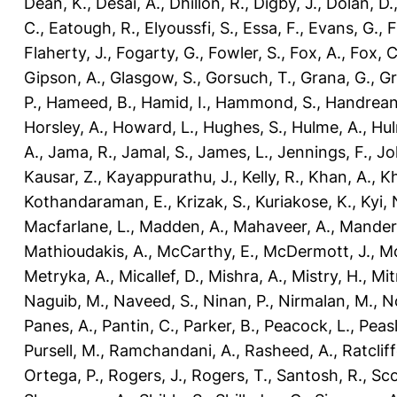
Dean, K.
,
Desai, A.
,
Dhillon, R.
,
Digby, J.
,
Dolan, D.
C.
,
Eatough, R.
,
Elyoussfi, S.
,
Essa, F.
,
Evans, G.
,
F
Flaherty, J.
,
Fogarty, G.
,
Fowler, S.
,
Fox, A.
,
Fox, C
Gipson, A.
,
Glasgow, S.
,
Gorsuch, T.
,
Grana, G.
,
Gr
P.
,
Hameed, B.
,
Hamid, I.
,
Hammond, S.
,
Handrean
Horsley, A.
,
Howard, L.
,
Hughes, S.
,
Hulme, A.
,
Hul
A.
,
Jama, R.
,
Jamal, S.
,
James, L.
,
Jennings, F.
,
Jo
Kausar, Z.
,
Kayappurathu, J.
,
Kelly, R.
,
Khan, A.
,
Kh
Kothandaraman, E.
,
Krizak, S.
,
Kuriakose, K.
,
Kyi, 
Macfarlane, L.
,
Madden, A.
,
Mahaveer, A.
,
Mander
Mathioudakis, A.
,
McCarthy, E.
,
McDermott, J.
,
Mc
Metryka, A.
,
Micallef, D.
,
Mishra, A.
,
Mistry, H.
,
Mit
Naguib, M.
,
Naveed, S.
,
Ninan, P.
,
Nirmalan, M.
,
N
Panes, A.
,
Pantin, C.
,
Parker, B.
,
Peacock, L.
,
Peasl
Pursell, M.
,
Ramchandani, A.
,
Rasheed, A.
,
Ratcliff
Ortega, P.
,
Rogers, J.
,
Rogers, T.
,
Santosh, R.
,
Sco