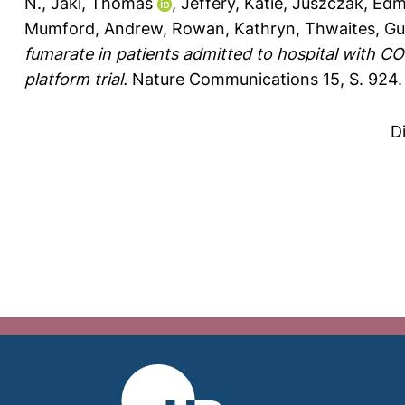
N.
,
Jaki, Thomas
,
Jeffery, Katie
,
Juszczak, Ed
Mumford, Andrew
,
Rowan, Kathryn
,
Thwaites, Gu
fumarate in patients admitted to hospital with C
platform trial.
Nature Communications 15, S. 924.
D