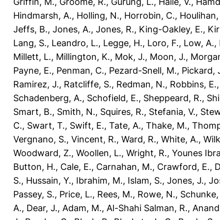
Griffin, M.
,
Groome, R.
,
Gurung, L.
,
Haile, V.
,
Hamdo
Hindmarsh, A.
,
Holling, N.
,
Horrobin, C.
,
Houlihan,
Jeffs, B.
,
Jones, A.
,
Jones, R.
,
King-Oakley, E.
,
Ki
Lang, S.
,
Leandro, L.
,
Legge, H.
,
Loro, F.
,
Low, A.
,
Millett, L.
,
Millington, K.
,
Mok, J.
,
Moon, J.
,
Morgan
Payne, E.
,
Penman, C.
,
Pezard-Snell, M.
,
Pickard, 
Ramirez, J.
,
Ratcliffe, S.
,
Redman, N.
,
Robbins, E.
Schadenberg, A.
,
Schofield, E.
,
Sheppeard, R.
,
Shi
Smart, B.
,
Smith, N.
,
Squires, R.
,
Stefania, V.
,
Stew
C.
,
Swart, T.
,
Swift, E.
,
Tate, A.
,
Thake, M.
,
Thomp
Vergnano, S.
,
Vincent, R.
,
Ward, R.
,
White, A.
,
Wilk
Woodward, Z.
,
Woollen, L.
,
Wright, R.
,
Younes Ibra
Button, H.
,
Cale, E.
,
Carnahan, M.
,
Crawford, E.
,
D
S.
,
Hussain, Y.
,
Ibrahim, M.
,
Islam, S.
,
Jones, J.
,
Jo
Passey, S.
,
Price, L.
,
Rees, M.
,
Rowe, N.
,
Schunke,
A.
,
Dear, J.
,
Adam, M.
,
Al-Shahi Salman, R.
,
Anand,