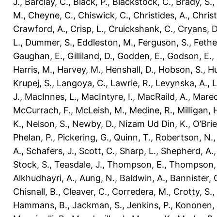
J.
,
Barclay, C.
,
Black, P.
,
Blackstock, C.
,
Brady, S.
,
M.
,
Cheyne, C.
,
Chiswick, C.
,
Christides, A.
,
Chris
Crawford, A.
,
Crisp, L.
,
Cruickshank, C.
,
Cryans, D
L.
,
Dummer, S.
,
Eddleston, M.
,
Ferguson, S.
,
Fethe
Gaughan, E.
,
Gilliland, D.
,
Godden, E.
,
Godson, E.
,
Harris, M.
,
Harvey, M.
,
Henshall, D.
,
Hobson, S.
,
Hu
Krupej, S.
,
Langoya, C.
,
Lawrie, R.
,
Levynska, A.
,
L
J.
,
MacInnes, L.
,
MacIntyre, I.
,
MacRaild, A.
,
Marec
McCurrach, F.
,
McLeish, M.
,
Medine, R.
,
Milligan, 
K.
,
Nelson, S.
,
Newby, D.
,
Nizam Ud Din, K.
,
O’Brie
Phelan, P.
,
Pickering, G.
,
Quinn, T.
,
Robertson, N.
A.
,
Schafers, J.
,
Scott, C.
,
Sharp, L.
,
Shepherd, A.
Stock, S.
,
Teasdale, J.
,
Thompson, E.
,
Thompson, 
Alkhudhayri, A.
,
Aung, N.
,
Baldwin, A.
,
Bannister, 
Chisnall, B.
,
Cleaver, C.
,
Corredera, M.
,
Crotty, S.
,
Hammans, B.
,
Jackman, S.
,
Jenkins, P.
,
Kononen,