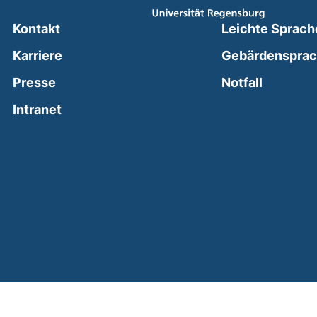
Kontakt
Leichte Sprach
Karriere
Gebärdenspra
(external
Presse
Notfall
(external link, opens in a new window)
Intranet