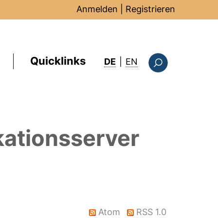
Anmelden
|
Registrieren
Quicklinks
: this page in Englis
DE
|
EN
Suchformular
kationsserver
Atom
RSS 1.0