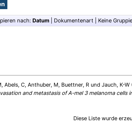
pieren nach:
Datum
|
Dokumentenart
|
Keine Gruppi
M
,
Abels, C
,
Anthuber, M
,
Buettner, R
und
Jauch, K-W
avasation and metastasis of A-mel 3 melanoma cells in
Diese Liste wurde erz