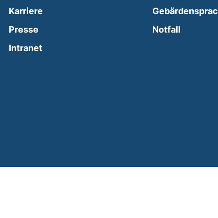
Karriere
Gebärdenspra
(external
Presse
Notfall
(external link, opens in a new window)
Intranet