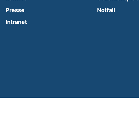
(external
Presse
Notfall
(external link, opens in a new window)
Intranet